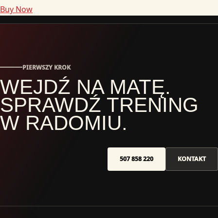
Buy Now
PIERWSZY KROK
WEJDŹ NA MATĘ.
SPRAWDŹ TRENING
W RADOMIU.
507 858 220
KONTAKT