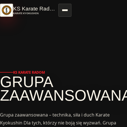
Przejdź do treści
KS Karate Radom
KARATE KYOKUSHIN
KS KARATE RADOM
GRUPA
ZAAWANSOWAN
Grupa zaawansowana – technika, siła i duch Karate
Kyokushin Dla tych, którzy nie boją się wyzwań. Grupa